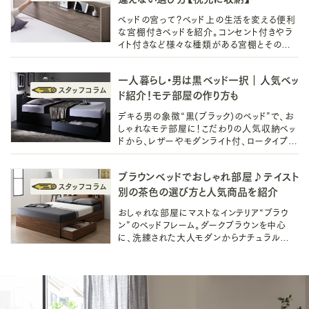
ベッドの宮って？ベッド上の生活を変える便利
な宮棚付きベッドを紹介。コンセント付きやラ
イト付きなど様々な種類がある宮棚とその選
び方も徹底解説します。初めてのベッドや家族
向けベッドをお探しの方、必見です。
一人暮らし・男は黒ベッド一択｜人気ベッ
ド紹介！モテ部屋の作り方も
デキる男の象徴“黒(ブラック)のベッド”で、お
しゃれなモテ部屋に！こだわりの人気収納ベッ
ドから、レザーやモダンライト付、ロータイプな
どのベッドをご紹介。一人暮らしでもできるモ
テ部屋の作り方や、インテリアも◎
ブラウンベッドでおしゃれ部屋♪テイスト
別の茶色の選び方と人気商品を紹介
おしゃれな部屋にマストなインテリア“ブラウ
ン”のベッドフレーム。ダークブラウンを中心
に、洗練された大人モダンからナチュラルモダ
ン、北欧風まで叶う茶色ベッドの選び方と人
気ベッドをご紹介！一人暮らしでも◎