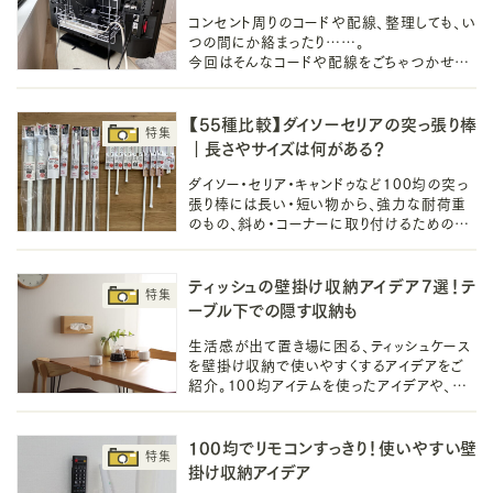
コンセント周りのコードや配線、整理しても、い
つの間にか絡まったり……。
今回はそんなコードや配線をごちゃつかせな
い整理の簡単16アイデアを紹介是非あなた
もコードや配線をスッキリと整理してみてくだ
さい！
【55種比較】ダイソーセリアの突っ張り棒
｜長さやサイズは何がある？
ダイソー・セリア・キャンドゥなど100均の突っ
張り棒には長い・短い物から、強力な耐荷重
のもの、斜め・コーナーに取り付けるための支
え・補強商品、天井に突っ張り縦に使うさいの
棚などを一挙に紹介します！
ティッシュの壁掛け収納アイデア7選！テ
ーブル下での隠す収納も
生活感が出て置き場に困る、ティッシュケース
を壁掛け収納で使いやすくするアイデアをご
紹介。100均アイテムを使ったアイデアや、テ
ーブル下に隠す収納アイデアでリビングやダ
イニングをすっきり整えましょう。
100均でリモコンすっきり！使いやすい壁
掛け収納アイデア