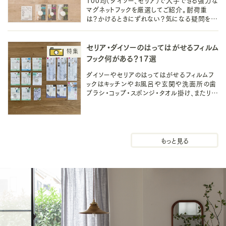
マグネットフックを厳選してご紹介。耐荷重
は？かけるときにずれない？気になる疑問を解
消しつつ、場所ごとの吊るす収納アイデアをレ
ポートしていきます！
セリア・ダイソーのはってはがせるフィルム
フック何がある？17選
ダイソーやセリアのはってはがせるフィルムフ
ックはキッチンやお風呂や玄関や洗面所の歯
ブラシ・コップ・スポンジ・タオル掛け、またリン
グなら突っ張り棒と合わせて使える優れ物な
ので、ぜひあなたもお試しください！
壁掛けフック