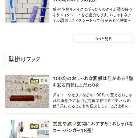
壁や小物リメイクにぴったりのタイル調の様々
なリメイクシートをご紹介します。おしゃれなタ
イル調のリメイクシートって何がある？種類や
柄を細かく見たい！そんな声にお答えできれ
ばと思います。
壁掛けインテリア
壁掛けフック
100均のおしゃれな画鋲は何がある？壁
を彩る画鋲にこだわりを
ダイソーやセリアなどの100均で買えるおしゃ
れな画鋲をご紹介。賃貸で使える？使い心地
は？気になることもお伝えします！こだわりのお
しゃれな画鋲で写真やアクセサリー、推しを壁
掛けして壁を彩りませんか。
賃貸や狭い玄関におすすめ！おしゃれな
コートハンガー18選！