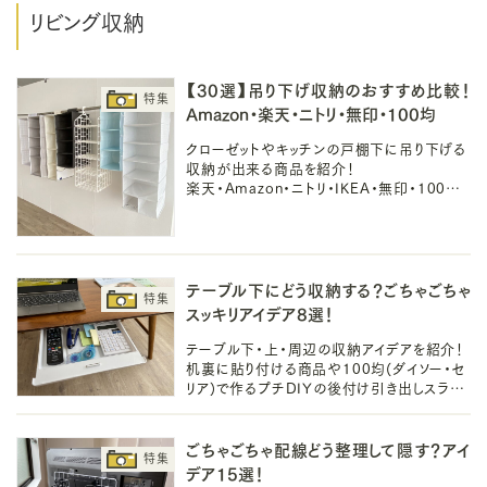
リビング収納
【30選】吊り下げ収納のおすすめ比較！
Amazon・楽天・ニトリ・無印・100均
クローゼットやキッチンの戸棚下に吊り下げる
収納が出来る商品を紹介！
楽天・Amazon・ニトリ・IKEA・無印・100均
(ダイソー・セリア・キャンドゥ)の人気商品を比
較したので参考にしてみてください！
テーブル下にどう収納する？ごちゃごちゃ
スッキリアイデア8選！
テーブル下・上・周辺の収納アイデアを紹介！
机裏に貼り付ける商品や100均(ダイソー・セ
リア)で作るプチDIYの後付け引き出しスライ
ド収納、ニトリ・IKEAの人気商品で、リモコン
やティッシュのごちゃごちゃをスッキリ！
ごちゃごちゃ配線どう整理して隠す？アイ
デア15選！