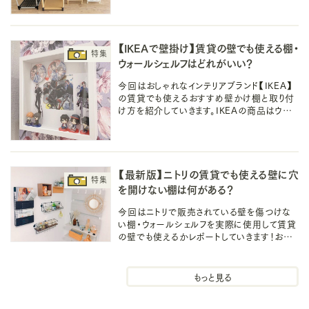
み立て方・耐荷重を紹介！
【IKEAで壁掛け】賃貸の壁でも使える棚・
ウォールシェルフはどれがいい？
今回はおしゃれなインテリアブランド【IKEA】
の賃貸でも使えるおすすめ壁かけ棚と取り付
け方を紹介していきます。IKEAの商品はウォー
ルシェルフに限らず、鏡などにも役に立つ情
報になってるとおもいます！皆さんの参考にな
れば幸いです。
【最新版】ニトリの賃貸でも使える壁に穴
を開けない棚は何がある？
今回はニトリで販売されている壁を傷つけな
い棚・ウォールシェルフを実際に使用して賃貸
の壁でも使えるかレポートしていきます！おす
すめの活用法も紹介していきますので、気にな
る方はチェックしてみてください！
壁掛け棚・ウォールシェルフ