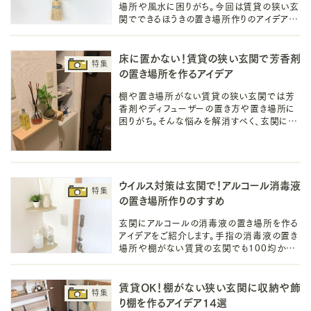
場所や風水に困りがち。今回は賃貸の狭い玄
関でできるほうきの置き場所作りのアイデアを
ご紹介します。玄関掃除の動線に適した収納
場所作りで気持ちのいい暮らしを送りましょ
う！
床に置かない！賃貸の狭い玄関で芳香剤
の置き場所を作るアイデア
棚や置き場所がない賃貸の狭い玄関では芳
香剤やディフューザーの置き方や置き場所に
困りがち。そんな悩みを解消すべく、玄関に芳
香剤やディフューザーの香りを楽しむ置き場
所を作りのアイデアをご紹介します！
ウイルス対策は玄関で！アルコール消毒液
の置き場所作りのすすめ
玄関にアルコールの消毒液の置き場所を作る
アイデアをご紹介します。手指の消毒液の置き
場所や棚がない賃貸の玄関でも100均から
手軽に実践できる設置場所づくりのアイデア
でウイルス対策を習慣にしましょう！
賃貸OK！棚がない狭い玄関に収納や飾
り棚を作るアイデア14選