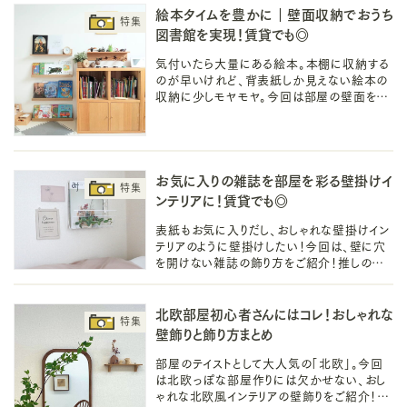
絵本タイムを豊かに｜壁面収納でおうち
図書館を実現！賃貸でも◎
気付いたら大量にある絵本。本棚に収納する
のが早いけれど、背表紙しか見えない絵本の
収納に少しモヤモヤ。今回は部屋の壁面を活
用した絵本の壁面収納をご紹介！壁に穴を開
けないので賃貸やマンションアパートでも◎
お気に入りの雑誌を部屋を彩る壁掛けイ
ンテリアに！賃貸でも◎
表紙もお気に入りだし、おしゃれな壁掛けイン
テリアのように壁掛けしたい！今回は、壁に穴
を開けない雑誌の飾り方をご紹介！推しのオ
タクをする「オタ活」など、お気に入りの雑誌を
お部屋に素敵に飾りましょう♪
北欧部屋初心者さんにはコレ！おしゃれな
壁飾りと飾り方まとめ
部屋のテイストとして大人気の「北欧」。今回
は北欧っぽな部屋作りには欠かせない、おし
ゃれな北欧風インテリアの壁飾りをご紹介！マ