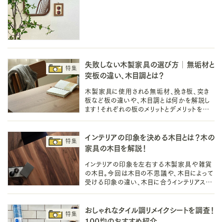
ストの壁飾りと、賃貸OKな、壁に穴を開けな
い飾り方や吊るし方、置き場作りも〇
失敗しない木製家具の選び方│無垢材と
突板の違い、木目調とは？
木製家具に使用される無垢材、挽き板、突き
板など板の違いや、木目調とは何かを解説し
ます！それぞれの板のメリットとデメリットを知
ると、インテリア選びはもっと楽しく、長く寄り添
っていけるものになります。
インテリアの印象を決める木目とは？木の
家具の木目を解説！
インテリアの印象を左右する木製家具や雑貨
の木目。今回は木目の不思議や、木目によって
受ける印象の違い、木目に合うインテリアスタ
イルをご紹介。木目とは何かを知って、インテリ
ア選びをもっと楽しくしましょう！
おしゃれなタイル調リメイクシートを調査！
100均のおすすめ紹介