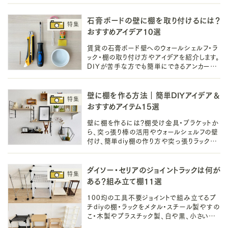
具やネジ、サイズや耐荷重もお届けします。
石膏ボードの壁に棚を取り付けるには？
おすすめアイデア10選
賃貸の石膏ボード壁へのウォールシェルフ・ラ
ック・棚の取り付け方やアイデアを紹介します。
DIYが苦手な方でも簡単にできるアンカーや
100均ピンフックやホッチキスを使った作り
方、また耐荷重などもお届けしますので、ぜひ
ご覧ください
壁に棚を作る方法｜簡単DIYアイデア＆
おすすめアイテム15選
壁に棚を作るには？棚受け金具・ブラケットか
ら、突っ張り棒の活用やウォールシェルフの壁
付け、簡単diy棚の作り方や突っ張りラックを
使った、賃貸OKな穴を開けない・傷つけない
壁面収納の豊富な方法をお届け！
ダイソー・セリアのジョイントラックは何が
ある？組み立て棚11選
100均の工具不要ジョイントで組み立てるプ
チdiyの棚・ラックをメタル・スチール製やすの
こ・木製やプラスチック製、白や黒、小さい棚、
延長ポールやキャスターなど種類・サイズ・組