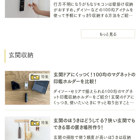
行方不明になりがちなリモコンは壁掛け収納
がおすすめ。ダイソーなどの100均アイテムを
使って手軽にすっきり収納する方法をご紹
介！賃貸OKの穴開けない吊るす収納やテー
ブル下のアイデアも紹介しています。
リビング収納
玄関収納
玄関ドアにくっつく！100均のマグネットの
印鑑ホルダーを比較！
ダイソー・セリアで揃えられる100均のマグネ
ット印鑑収納ホルダーをご紹介！玄関のドアに
くっつき、使いたいときにサッと取り出すことが
できる便利な印鑑ホルダーは100均で揃え
て、快適な生活を実現しましょう！
玄関のほうきはどうしてる？狭い玄関でも
できる箒の置き場所作り！
玄関の掃除で使う頻度が高いほうきは収納