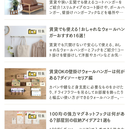
賃貸や狭い玄関でも使えるコートハンガーを
ご紹介！スリムタイプのコート掛けや、ポールハ
ンガー、壁掛けハンガーフックなどを場所や目
的別に紹介しています。ぜひ理想のコート掛け
を見つけてみてくださいね。
賃貸でも使える！おしゃれなウォールハン
ガーおすすめ16選！
賃貸でも穴開けないで安心して使える、おし
ゃれなウォールハンガーとフックをご紹介！コー
ト掛けを壁掛けして洋服やカバンなどお気に
入りを飾りながら収納するだけで、お部屋の
印象が簡単におしゃれになりますよ♪
賃貸OKの壁掛けウォールハンガーは何が
ある？ダイソー・セリア編
カバンや鍵など身支度に必要なものをかけた
り、ドライフラワーを吊るしてお部屋を飾ったり
と幅広い使い方ができるウォールハンガー。賃
貸でもOKな取り付け方から100均おすすめ
アイテム、活用法までご紹介します！
100均の強力マグネットフックは何があ
る？部屋別の収納アイデア21選も
100均（ダイソー、セリア）で入手できる強力な