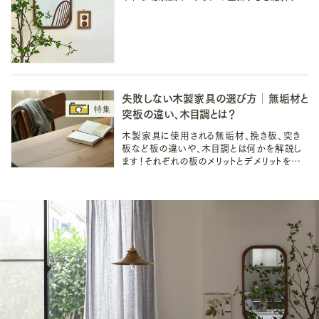
ストの壁飾りと、賃貸OKな、壁に穴を開けな
い飾り方や吊るし方、置き場作りも〇
失敗しない木製家具の選び方│無垢材と
突板の違い、木目調とは？
木製家具に使用される無垢材、挽き板、突き
板など板の違いや、木目調とは何かを解説し
ます！それぞれの板のメリットとデメリットを知
ると、インテリア選びはもっと楽しく、長く寄り添
っていけるものになります。