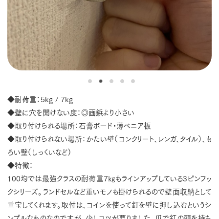
◆耐荷重：5kg / 7kg
◆壁に穴を開けない度：◎画鋲より小さい
◆取り付けられる場所：石膏ボード・薄べニア板
◆取り付けられない場所：かたい壁（コンクリート、レンガ、タイル）、も
ろい壁（しっくいなど）
◆特徴：
100均では最強クラスの耐荷重7㎏もラインアップしている3ピンフッ
クシリーズ。ランドセルなど重いモノも掛けられるので壁面収納として
重宝してくれます。取付は、コインを使って釘を壁に押し込むというシ
ンプルなものなのですが、少しコツが要りました。爪で釘の頭を持ち