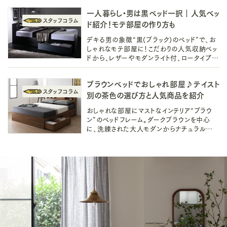
向けベッドをお探しの方、必見です。
一人暮らし・男は黒ベッド一択｜人気ベッ
ド紹介！モテ部屋の作り方も
デキる男の象徴“黒(ブラック)のベッド”で、お
しゃれなモテ部屋に！こだわりの人気収納ベッ
ドから、レザーやモダンライト付、ロータイプな
どのベッドをご紹介。一人暮らしでもできるモ
テ部屋の作り方や、インテリアも◎
ブラウンベッドでおしゃれ部屋♪テイスト
別の茶色の選び方と人気商品を紹介
おしゃれな部屋にマストなインテリア“ブラウ
ン”のベッドフレーム。ダークブラウンを中心
に、洗練された大人モダンからナチュラルモダ
ン、北欧風まで叶う茶色ベッドの選び方と人
気ベッドをご紹介！一人暮らしでも◎