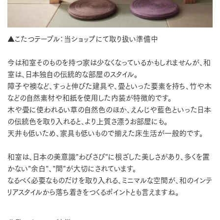
▲こたつテーブル：当ショップにて取り扱い準備中
今は和室そのものを持つ家は少なくなっているかもしれませんが、和
室は、日本独自の伝統的な部屋のスタイル。
障子や襖など、すっと伸びた建具や、畳といった要素を持ち、竹や木
などの自然素材や和紙を使用した内装が特徴的です。
木や畳に使われるい草の自然色のほか、えんじや藍色といった日本
の伝統色を取り入れると、より上質さ漂うお部屋にも。
天井も低いため、家具も低いもので揃えた床生活が一般的です。
和室は、日本の美意識”わびさび”に根ざした美しさがあり、多くを置
かない”余白”、”間”が大切にされています。
なるべく必要なものだけを取り入れる、ミニマルな空間が、和のインテ
リアスタイルから落ち着きをつくるポイントとも言えますね。