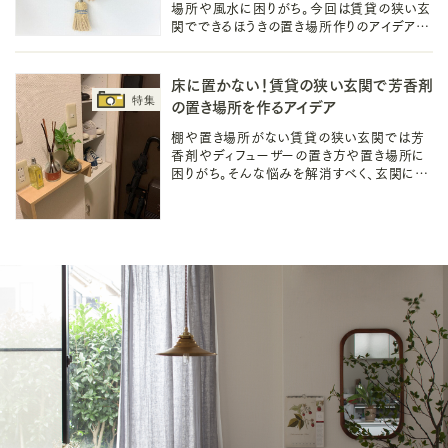
場所や風水に困りがち。今回は賃貸の狭い玄
関でできるほうきの置き場所作りのアイデアを
ご紹介します。玄関掃除の動線に適した収納
場所作りで気持ちのいい暮らしを送りましょ
う！
床に置かない！賃貸の狭い玄関で芳香剤
の置き場所を作るアイデア
棚や置き場所がない賃貸の狭い玄関では芳
香剤やディフューザーの置き方や置き場所に
困りがち。そんな悩みを解消すべく、玄関に芳
香剤やディフューザーの香りを楽しむ置き場
所を作りのアイデアをご紹介します！