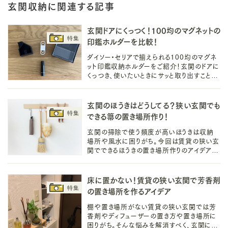
玄関収納に関連する記事
玄関ドアにくっつく！100均のマグネットの
印鑑ホルダーを比較！
ダイソー・セリアで揃えられる100均のマグネ
ット印鑑収納ホルダーをご紹介！玄関のドアに
くっつき、使いたいときにサッと取り出すことが
できる便利な印鑑ホルダーは100均で揃え
て、快適な生活を実現しましょう！
玄関のほうきはどうしてる？狭い玄関でも
できる箒の置き場所作り！
玄関の掃除で使う頻度が高いほうきは収納
場所や風水に困りがち。今回は賃貸の狭い玄
関でできるほうきの置き場所作りのアイデアを
ご紹介します。玄関掃除の動線に適した収納
場所作りで気持ちのいい暮らしを送りましょ
う！
床に置かない！賃貸の狭い玄関で芳香剤
の置き場所を作るアイデア
棚や置き場所がない賃貸の狭い玄関では芳
香剤やディフューザーの置き方や置き場所に
困りがち。そんな悩みを解消すべく、玄関に芳