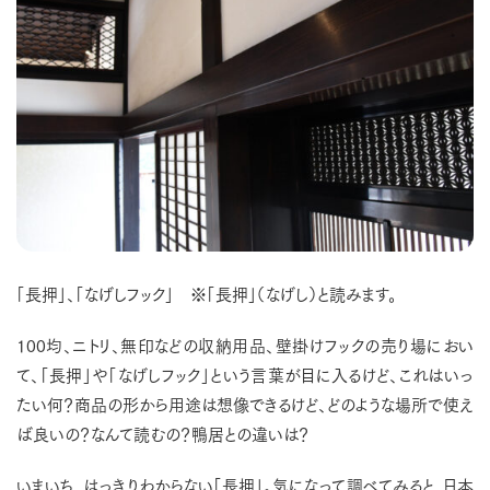
「長押」、「なげしフック」 ※「長押」（なげし）と読みます。
100均、ニトリ、無印などの収納用品、壁掛けフックの売り場におい
て、「長押」や「なげしフック」という言葉が目に入るけど、これはいっ
たい何？商品の形から用途は想像できるけど、どのような場所で使え
ば良いの？なんて読むの？鴨居との違いは？
いまいち、はっきりわからない「長押」。気になって調べてみると、日本