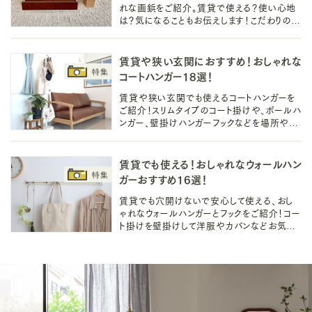
れな画鋲をご紹介。賃貸で使える？使い心地
は？気になることもお伝えします！こだわりのお
しゃれな画鋲で写真やアクセサリー、推しを壁
掛けして壁を彩りませんか。
賃貸や狭い玄関におすすめ！おしゃれな
コートハンガー18選！
賃貸や狭い玄関でも使えるコートハンガーを
ご紹介！スリムタイプのコート掛けや、ポールハ
ンガー、壁掛けハンガーフックなどを場所や目
的別に紹介しています。ぜひ理想のコート掛け
を見つけてみてくださいね。
賃貸でも使える！おしゃれなウォールハン
ガーおすすめ16選！
賃貸でも穴開けないで安心して使える、おし
ゃれなウォールハンガーとフックをご紹介！コー
ト掛けを壁掛けして洋服やカバンなどお気に
入りを飾りながら収納するだけで、お部屋の
印象が簡単におしゃれになりますよ♪