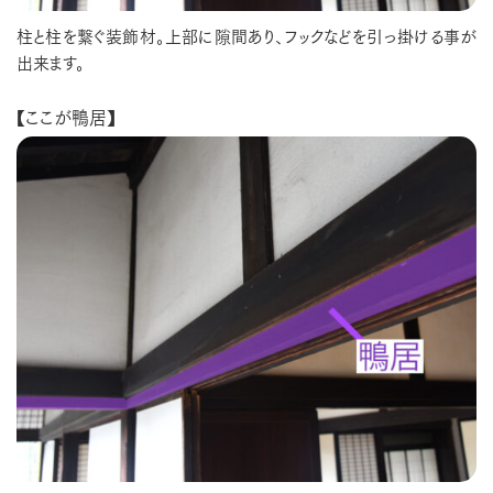
柱と柱を繋ぐ装飾材。上部に隙間あり、フックなどを引っ掛ける事が
出来ます。
【ここが鴨居】