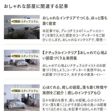
おしゃれな部屋に関連する記事
おしゃれなインテリアでつくる、ほっと落ち
着く寝室
本記事では、プレコチリコの「ニュアンスコー
ド」を取り入れた寝室のコーディネートをご紹
介いたします。おしゃれなインテリアで、理想を
叶えながら、落ち着く部屋をつくって、今日の
疲れを癒してあげましょう。
【ナチュラルインテリア】おしゃれで心地よ
い部屋づくり＆実例集
おしゃれで心地よいナチュラルテイストのお部
屋づくりをしよう。コーディネート実例やおしゃ
れ部屋づくりのコツ、おすすめの家具・インテリ
アもたくさんご紹介！北欧風にも韓国風も。
心ほぐれる、癒しの部屋。落ち着く特徴や
実例をご紹介｜癒しのインテリアも◎
日々の疲れを癒す、癒しの部屋。心からリラッ
クス・落ち着くことができ居心地の良いお部屋
をつくるためには。本記事ではおしゃれで癒し