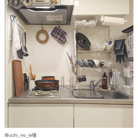
@uchi_no_ie様