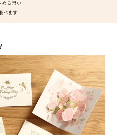
込める想い
飛べます
？