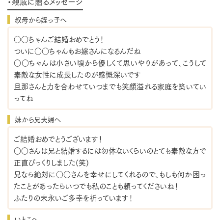
・親戚に贈るメッセージ
叔母から姪っ子へ
○○ちゃんご結婚おめでとう！
ついに○○ちゃんもお嫁さんになるんだね
○○ちゃんは小さい頃から優しくて思いやりがあって、こうして
素敵な女性に成長したのが感慨深いです
旦那さんと力を合わせていつまでも笑顔溢れる家庭を築いてい
ってね
妹から兄夫婦へ
ご結婚おめでとうございます！
○○さんは兄と結婚するには勿体ないくらいのとても素敵な方で
正直びっくりしました(笑)
兄なら絶対に○○さんを幸せにしてくれるので、もしも何か困っ
たことがあったらいつでも私のことも頼ってくださいね！
ふたりの末永いご多幸を祈っています！
いとこへ