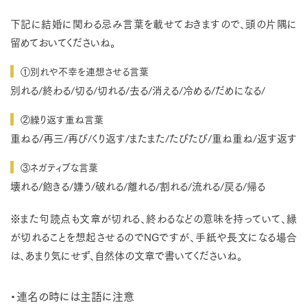
下記に結婚に関わる忌み言葉を載せておきますので、頭の片隅に
留めておいてくださいね。
①別れや不幸を連想させる言葉
別れる/終わる/切る/切れる/去る/消える/冷める/だめになる/
②繰り返す重ね言葉
重ねる/再三/再び/くり返す/またまた/たびたび/重ね重ね/返す返す
③ネガティブな言葉
壊れる/飽きる/嫌う/破れる/離れる/割れる/流れる/戻る/帰る
※また句読点も文章が切れる、終わるなどの意味を持っていて、縁
が切れることを想起させるのでNGですが、手紙や長文になる場合
は、あまり気にせず、自然体の文章で書いてくださいね。
・連名の時には主語に注意