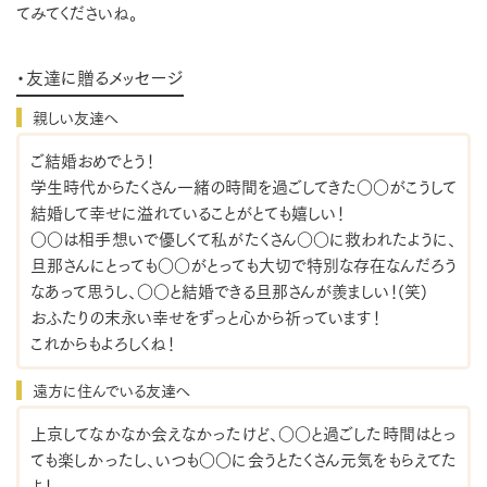
てみてくださいね。
・友達に贈るメッセージ
親しい友達へ
ご結婚おめでとう！
学生時代からたくさん一緒の時間を過ごしてきた○○がこうして
結婚して幸せに溢れていることがとても嬉しい！
○○は相手想いで優しくて私がたくさん○○に救われたように、
旦那さんにとっても○○がとっても大切で特別な存在なんだろう
なあって思うし、○○と結婚できる旦那さんが羨ましい！(笑)
おふたりの末永い幸せをずっと心から祈っています！
これからもよろしくね！
遠方に住んでいる友達へ
上京してなかなか会えなかったけど、○○と過ごした時間はとっ
ても楽しかったし、いつも○○に会うとたくさん元気をもらえてた
よ！