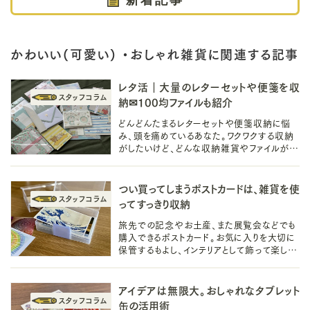
新着記事
かわいい(可愛い) ・おしゃれ雑貨に関連する記事
レタ活｜大量のレターセットや便箋を収
納✉100均ファイルも紹介
どんどんたまるレターセットや便箋収納に悩
み、頭を痛めているあなた。ワクワクする収納
がしたいけど、どんな収納雑貨やファイルがい
いの？100均収納をご紹介して、紙モノ生活を
サポートします！
つい買ってしまうポストカードは、雑貨を使
ってすっきり収納
旅先での記念やお土産、また展覧会などでも
購入できるポストカード。お気に入りを大切に
保管するもよし、インテリアとして飾って楽しむ
のもよし！そんなポストカードの、雑貨を使った
収納アイデアをご紹介します。
アイデアは無限大。おしゃれなタブレット
缶の活用術