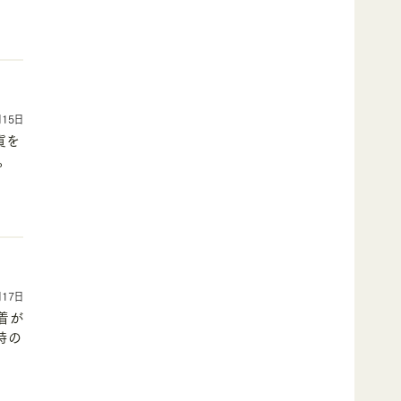
月15日
貨を
。
月17日
着が
時の