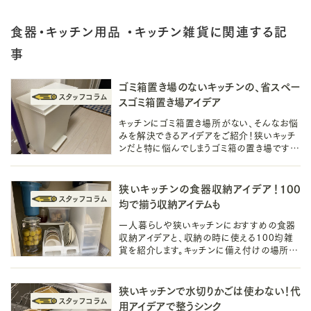
食器・キッチン用品 ・キッチン雑貨に関連する記
事
ゴミ箱置き場のないキッチンの、省スペー
スゴミ箱置き場アイデア
キッチンにゴミ箱置き場所がない、そんなお悩
みを解決できるアイデアをご紹介！狭いキッチ
ンだと特に悩んでしまうゴミ箱の置き場です
が、省スペースで叶えられるアイデアで置き場
をつくってキッチンを整えましょう。
狭いキッチンの食器収納アイデア！100
均で揃う収納アイテムも
一人暮らしや狭いキッチンにおすすめの食器
収納アイデアと、収納の時に使える100均雑
貨を紹介します。キッチンに備え付けの場所を
有効活用して食器棚がなくても食器のすっき
りした収納は叶えられます。
狭いキッチンで水切りかごは使わない！代
用アイデアで整うシンク