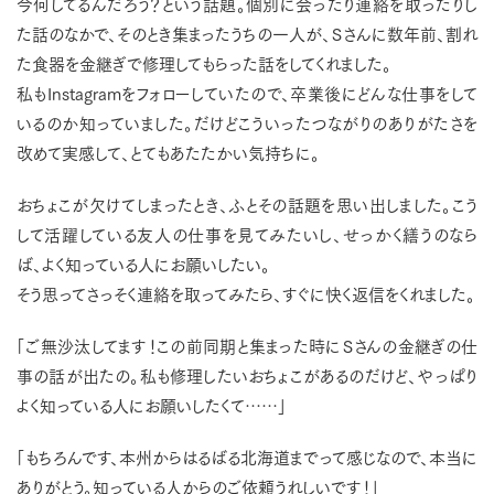
今何してるんだろう？という話題。個別に会ったり連絡を取ったりし
た話のなかで、そのとき集まったうちの一人が、Ｓさんに数年前、割れ
た食器を金継ぎで修理してもらった話をしてくれました。
私もInstagramをフォローしていたので、卒業後にどんな仕事をして
いるのか知っていました。だけどこういったつながりのありがたさを
改めて実感して、とてもあたたかい気持ちに。
おちょこが欠けてしまったとき、ふとその話題を思い出しました。こう
して活躍している友人の仕事を見てみたいし、せっかく繕うのなら
ば、よく知っている人にお願いしたい。
そう思ってさっそく連絡を取ってみたら、すぐに快く返信をくれました。
「ご無沙汰してます！この前同期と集まった時にＳさんの金継ぎの仕
事の話が出たの。私も修理したいおちょこがあるのだけど、やっぱり
よく知っている人にお願いしたくて……」
「もちろんです、本州からはるばる北海道までって感じなので、本当に
ありがとう。知っている人からのご依頼うれしいです！」