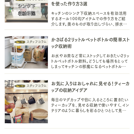
を使った作り方3選
キッチンのシンク下収納スペースを有効活用
するオール100均アイテムでの作り方をご紹
介します。奥のものが取り出しづらい、排水管
が邪魔でうまく収納できないなどの気になる
お悩みも解消できるアイデアです！
かさばる2リットルペットボトルの簡単スト
ック収納術
お水やお茶など常にストックしておきたい2リッ
トルペットボトル飲料。どうしても場所をとって
しまってキッチンの邪魔になるペットボトル収
納のストレスを解消するアイデアとアイテムを
ご紹介します！
お気に入りはおしゃれに見せる！ティーカ
ップの収納アイデア
毎日のマグカップや目に入るところに置きたい
ティーカップを、見せる収納で使いやすく、イン
テリアのように暮らしを彩るひとつとして見て
みませんか？収納時の簡単なポイントや使わ
ないカップの活用もご紹介します。