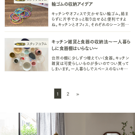
輪ゴムの収納アイデア
キッチンやオフィスで欠かせない輪ゴム。絡ま
らずに片手でさっと取り出せると便利ですよ
ね。キッチンとオフィス、それぞれのシーン別に
取りやすい輪ゴムの収納アイデアと収納雑貨
を紹介します。
キッチン雑貨と食器の収納法～一人暮ら
しに食器棚はいらない～
台所の棚に少しずつ増えていく食器。キッチン
雑貨は可愛らしいものが多いのでつい買って
しまいます。一人暮らしでスペースのないキッ
チンだからこそ上手に収納をしたいもの。食
器棚を買い足さずに収納してみました。
1
2
»