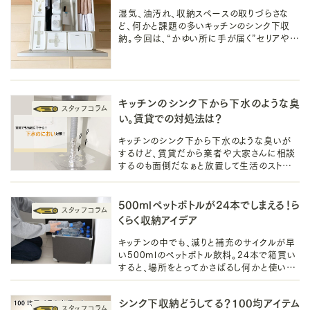
湿気、油汚れ、収納スペースの取りづらさな
ど、何かと課題の多いキッチンのシンク下収
納。今回は、“かゆい所に手が届く”セリアやダ
イソーの100均アイテムをご紹介していきます。
キッチンのシンク下から下水のような臭
い。賃貸での対処法は？
キッチンのシンク下から下水のような臭いが
するけど、賃貸だから業者や大家さんに相談
するのも面倒だなぁと放置して生活のストレス
を感じていませんか？臭いの原因と手軽に今
すぐ試せる対処法をご紹介します。
500mlペットボトルが24本でしまえる！ら
くらく収納アイデア
キッチンの中でも、減りと補充のサイクルが早
い500mlのペットボトル飲料。24本で箱買い
すると、場所をとってかさばるし何かと使いづ
らかったり…。そんなお悩みを解決する便利
収納アイテムをご紹介します。
シンク下収納どうしてる？100均アイテム