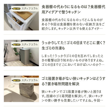
食器棚の代わりになるものは？食器棚代
用アイデアで整うキッチン
食器棚の代わりになるものってどんなものが
ある？今回は食器棚を使わない収納方法をご
紹介します。キッチン以外でも使えるアイテム
で食器棚の代用するアイデアなので、使いま
わしもできて便利です。
うっかりしてた！ゴミの日までどこに置く？
生ゴミの冷凍も
しまった！うっかりゴミの日を忘れてしまったと
きの衝撃は計り知れないものがありますよね。
ゴミの日までどこにおいておけばいいのか？そ
んな困った！にお答えします
ゴミ箱置き場がない狭いキッチンはどうす
る？置き場所問題を解決
狭いキッチンでゴミ箱置き場が無いと困りま
す。因縁のゴミ箱問題を解決して、狭いキッチ
ンの使い勝手も改善したいですよね。今回は
明日からすぐ使える簡単アイディアや雑貨をご
紹介します。