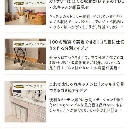
カトラリーは立てる収納がおすすめ！おし
ゃれキッチン雑貨見せ
キッチンのカトラリー収納、どうしていますか？
立てる収納でコンパクトに、使いやすく収納し
てみるのはいかがでしょうか。雑貨や、家にあ
るものを使った、おしゃれに見せる収納アイデ
アをご紹介していきます。
100均雑貨で実現できる！ゴミ箱に仕切
りを作る分別アイデア
外からはすっきりみえて、中で分別ができるゴ
ミ箱仕切り100均雑貨をご紹介。おしゃれな
見た目＋ごちゃ付かない＋大容量が実現でき
る方法です。分別問題にお悩みの人はぜひ取
り入れてくださいね
これでおしゃれキッチンに！スッキリ分別
できるゴミ箱アイデア
便利なキッチン周りに分別ステーションを作り
たい！でもシンプルな見た目は譲れない！もち
ろんキッチンが狭くても。そんなきれい好きな
おしゃれさん。そう、あなたの為に、ちょっと欲
張ってみたアイデア特集です。