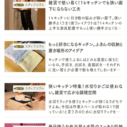
雑貨で使い易く！１ｋキッチンでも狭い廊
下にならない工夫
１ｋキッチンに付き物の悩みが狭い廊下。使い
勝手よくうまく使うレイアウトは？１ｋキッチンの
上手な家具配置やもっと使い勝手がよくなる
アイディア、雑貨やアイテムについて紹介ます。
もっと好きになるキッチン。ふきんの収納と
置き場所のアイデア
キッチンで使うふきんはどれも清潔に保ちた
いもの。手拭き、台拭き、食器拭き…それぞれ
に洗い替えが必要で数も増えてしまいますよ
ね。濡れたふきんの置き場所と、洗い替えをし
まう収納アイデアをご紹介します。
狭いキッチン特集！水切りかごは使わな
い。雑貨で広がる調理空間
水切りラックを使うとキッチンが狭くなりがちで
すよね。今回は作業スペースが取れなくて困
っている！と言う方のために水切りラックを使
わない方法や狭いキッチンを広く使う雑貨を
ご紹介します。
毎日使うお弁当箱と水筒のスッキリ収納