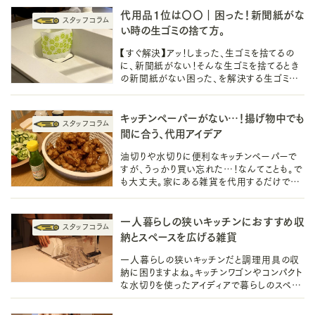
代用品1位は〇〇｜困った！新聞紙がな
い時の生ゴミの捨て方。
【すぐ解決】アッ！しまった、生ゴミを捨てるの
に、新聞紙がない！そんな生ゴミを捨てるとき
の新聞紙がない困った、を解決する生ゴミの
捨て方は？あなたの身の回りにある代用品や
雑貨をご提案します。
キッチンペーパーがない…！揚げ物中でも
間に合う、代用アイデア
油切りや水切りに便利なキッチンペーパーで
すが、うっかり買い忘れた…！なんてことも。で
も大丈夫。家にある雑貨を代用するだけで美
味しく調理できるんです！揚げ物大好き4児の
パパが紹介する代用アイデアです。
一人暮らしの狭いキッチンにおすすめ収
納とスペースを広げる雑貨
一人暮らしの狭いキッチンだと調理用具の収
納に困りますよね。キッチンワゴンやコンパクト
な水切りを使ったアイディアで暮らしのスペー
スを広げられる方法をご提案します