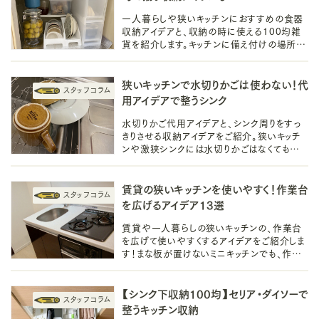
一人暮らしや狭いキッチンにおすすめの食器
収納アイデアと、収納の時に使える100均雑
貨を紹介します。キッチンに備え付けの場所を
有効活用して食器棚がなくても食器のすっき
りした収納は叶えられます。
狭いキッチンで水切りかごは使わない！代
用アイデアで整うシンク
水切りかご代用アイデアと、シンク周りをすっ
きりさせる収納アイデアをご紹介。狭いキッチ
ンや激狭シンクには水切りかごはなくても大
丈夫！キッチンの見た目もすっきり整えて今より
も使いやすくしましょう。
賃貸の狭いキッチンを使いやすく！作業台
を広げるアイデア13選
賃貸や一人暮らしの狭いキッチンの、作業台
を広げて使いやすくするアイデアをご紹介しま
す！まな板が置けないミニキッチンでも、作業
スペースと導線を確保できれば、料理の時間
がもっと楽しくなりそうですね。
【シンク下収納100均】セリア・ダイソーで
整うキッチン収納