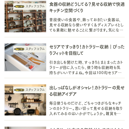
食器の収納どうしてる？見せる収納で快適
キッチン空間づくり
普段使いの食器や、飾っておきたい食器は、
見せる収納なら使いやすく＆ディスプレイとし
ても素敵に魅せることに繋がります。気になる
ほこりや地震対策も一緒に、食器の見せる収
納アイデアをご紹介していきます。
セリアですっきり！カトラリー収納｜ぴった
りフィットを目指して
引き出しを開けた時、すっきりとまとまったカト
ラリーが目に入ったら、使う時も収納時も気
持ちがいいですよね。今回は100均セリアの
商品でできる、シンデレラフィットを目指したカ
トラリー収納をご紹介します。
出しっぱなしがオシャレ！カトラリーの見せ
る収納アイデア
毎日使うものだけど、ごちゃつきがちなキッチ
ンのカトラリー。思い切って見せる収納を取り
入れてみるのはいかがでしょうか。雑貨を活
用してインテリアとして楽しめる、使いやすい
収納を目指しませんか？