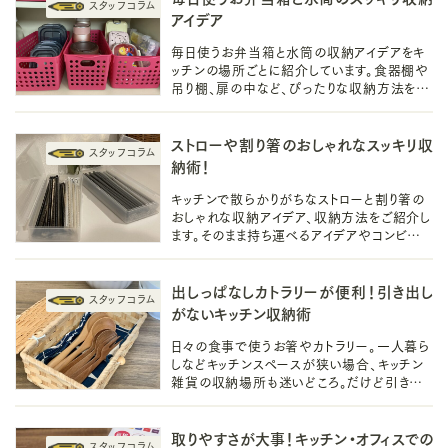
アイデア
毎日使うお弁当箱と水筒の収納アイデアをキ
ッチンの場所ごとに紹介しています。食器棚や
吊り棚、扉の中など、ぴったりな収納方法を見
つけてくださいね。
ストローや割り箸のおしゃれなスッキリ収
納術！
キッチンで散らかりがちなストローと割り箸の
おしゃれな収納アイデア、収納方法をご紹介し
ます。そのまま持ち運べるアイデアやコンビニス
プーンが溜まりにくくなるアイデアも紹介して
います。
出しっぱなしカトラリーが便利！引き出し
がないキッチン収納術
日々の食事で使うお箸やカトラリー。一人暮ら
しなどキッチンスペースが狭い場合、キッチン
雑貨の収納場所も迷いどころ。だけど引き出
しがなくても大丈夫！使いやすさ重視のカトラ
リー収納アイデアをご紹介します。
取りやすさが大事！キッチン・オフィスでの