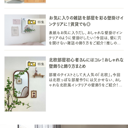
けないので賃貸やマンションアパートでも◎
お気に入りの雑誌を部屋を彩る壁掛けイ
ンテリアに！賃貸でも◎
表紙もお気に入りだし、おしゃれな壁掛けイン
テリアのように壁掛けしたい！今回は、壁に穴
を開けない雑誌の飾り方をご紹介！推しのオ
タクをする「オタ活」など、お気に入りの雑誌を
お部屋に素敵に飾りましょう♪
北欧部屋初心者さんにはコレ！おしゃれな
壁飾りと飾り方まとめ
部屋のテイストとして大人気の「北欧」。今回
は北欧っぽな部屋作りには欠かせない、おし
ゃれな北欧風インテリアの壁飾りをご紹介！マ
ストの壁飾りと、賃貸OKな、壁に穴を開けな
い飾り方や吊るし方、置き場作りも〇