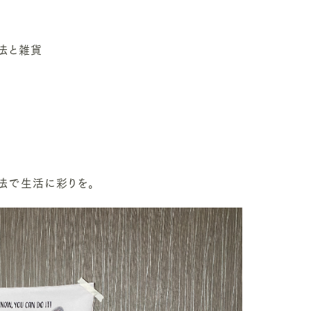
法と雑貨
プ
法で生活に彩りを。