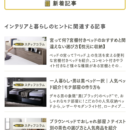
新着記事
インテリアと暮らしのヒントに関連する記事
宮って何？宮棚付きベッドのおすすめと間
違えない選び方【枕元に収納】
ベッドの宮って？ベッド上の生活を変える便利
な宮棚付きベッドを紹介。コンセント付きやラ
イト付きなど様々な種類がある宮棚とその選
び方も徹底解説します。初めてのベッドや家族
向けベッドをお探しの方、必見です。
一人暮らし・男は黒ベッド一択｜人気ベッ
ド紹介！モテ部屋の作り方も
デキる男の象徴“黒(ブラック)のベッド”で、お
しゃれなモテ部屋に！こだわりの人気収納ベッ
ドから、レザーやモダンライト付、ロータイプな
どのベッドをご紹介。一人暮らしでもできるモ
テ部屋の作り方や、インテリアも◎
ブラウンベッドでおしゃれ部屋♪テイスト
別の茶色の選び方と人気商品を紹介