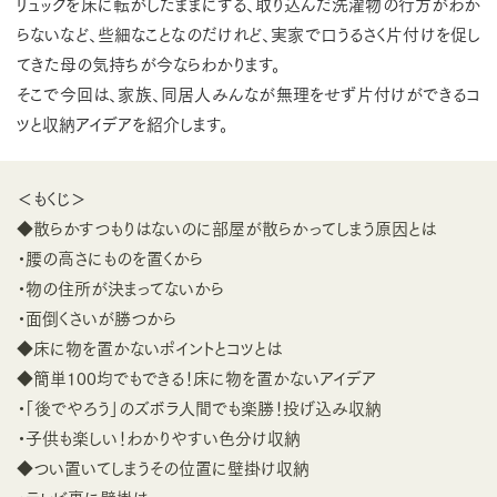
リュックを床に転がしたままにする、取り込んだ洗濯物の行方がわか
らないなど、些細なことなのだけれど、実家で口うるさく片付けを促し
てきた母の気持ちが今ならわかります。
そこで今回は、家族、同居人みんなが無理をせず片付けができるコ
ツと収納アイデアを紹介します。
＜もくじ＞
◆散らかすつもりはないのに部屋が散らかってしまう原因とは
・腰の高さにものを置くから
・物の住所が決まってないから
・面倒くさいが勝つから
◆床に物を置かないポイントとコツとは
◆簡単100均でもできる！床に物を置かないアイデア
・「後でやろう」のズボラ人間でも楽勝！投げ込み収納
・子供も楽しい！わかりやすい色分け収納
◆つい置いてしまうその位置に壁掛け収納