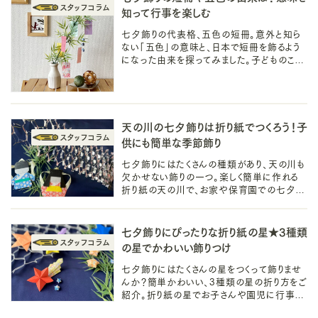
知って行事を楽しむ
七夕飾りの代表格、五色の短冊。意外と知ら
ない「五色」の意味と、日本で短冊を飾るよう
になった由来を探ってみました。子どものころ
から親しんでいる七夕行事の由来を知って、
もっと七夕を楽しみましょう！
天の川の七夕飾りは折り紙でつくろう！子
供にも簡単な季節飾り
七夕飾りにはたくさんの種類があり、天の川も
欠かせない飾りの一つ。楽しく簡単に作れる
折り紙の天の川で、お家や保育園での七夕を
楽しみましょう。ロマンチックな季節のインテリ
ア飾りとしても活躍するかも。
七夕飾りにぴったりな折り紙の星★3種類
の星でかわいい飾りつけ
七夕飾りにはたくさんの星をつくって飾りませ
んか？簡単かわいい、3種類の星の折り方をご
紹介。折り紙の星でお子さんや園児に行事を
知ってもらうきっかけにも。立体的な星など大