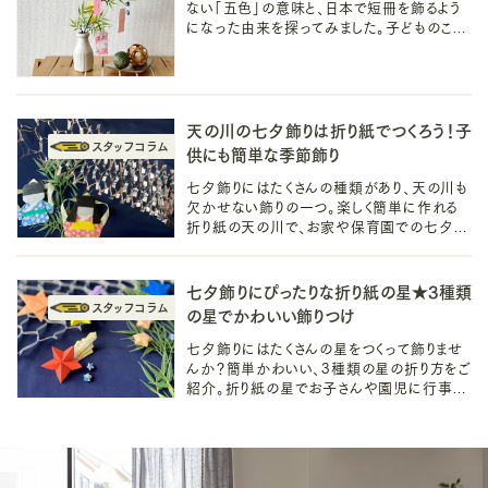
ない「五色」の意味と、日本で短冊を飾るよう
になった由来を探ってみました。子どものころ
から親しんでいる七夕行事の由来を知って、
もっと七夕を楽しみましょう！
天の川の七夕飾りは折り紙でつくろう！子
供にも簡単な季節飾り
七夕飾りにはたくさんの種類があり、天の川も
欠かせない飾りの一つ。楽しく簡単に作れる
折り紙の天の川で、お家や保育園での七夕を
楽しみましょう。ロマンチックな季節のインテリ
ア飾りとしても活躍するかも。
七夕飾りにぴったりな折り紙の星★3種類
の星でかわいい飾りつけ
七夕飾りにはたくさんの星をつくって飾りませ
んか？簡単かわいい、3種類の星の折り方をご
紹介。折り紙の星でお子さんや園児に行事を
知ってもらうきっかけにも。立体的な星など大
人も楽しい季節のインテリアにも◎