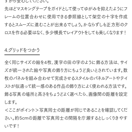
すから安心してください。
先ほどマスキングテープをガイドとして使ってゆがみを抑えたようにフ
レームの位置合わせに使用できる参照線として架空の十字を作成
するとスムーズに進むことが出来るでしょう。かならずしも正方形のク
ロスを作る必要はなく、多少横長でレイアウトをしても美しくなります！
4.グリッドをつかう
全く同じサイズの絵を4枚、漢字の田の字のように飾る方法は、サイ
ズが統一された絵や写真の飾り方にちょうど良いとされています。数
枚のパネルを組み合わせて完成させるスタイルのパネルアートやテイ
ストが似通って統一感のある作品の飾り方によく使われる方法です。
飾る写真の場所と高さをちょうどよく選べたら、画像間の距離を設定
します。
＜ここがポイント＞写真同士の距離が同じであることを確認してくだ
さい。約5cmの距離で写真同士の間隔を庁瀬するとしっくりきやす
いです！