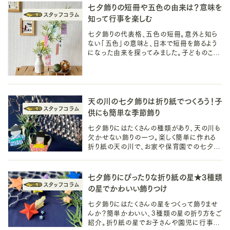
七夕飾りの短冊や五色の由来は？意味を
知って行事を楽しむ
七夕飾りの代表格、五色の短冊。意外と知ら
ない「五色」の意味と、日本で短冊を飾るよう
になった由来を探ってみました。子どものころ
から親しんでいる七夕行事の由来を知って、
もっと七夕を楽しみましょう！
天の川の七夕飾りは折り紙でつくろう！子
供にも簡単な季節飾り
七夕飾りにはたくさんの種類があり、天の川も
欠かせない飾りの一つ。楽しく簡単に作れる
折り紙の天の川で、お家や保育園での七夕を
楽しみましょう。ロマンチックな季節のインテリ
ア飾りとしても活躍するかも。
七夕飾りにぴったりな折り紙の星★3種類
の星でかわいい飾りつけ
七夕飾りにはたくさんの星をつくって飾りませ
んか？簡単かわいい、3種類の星の折り方をご
紹介。折り紙の星でお子さんや園児に行事を