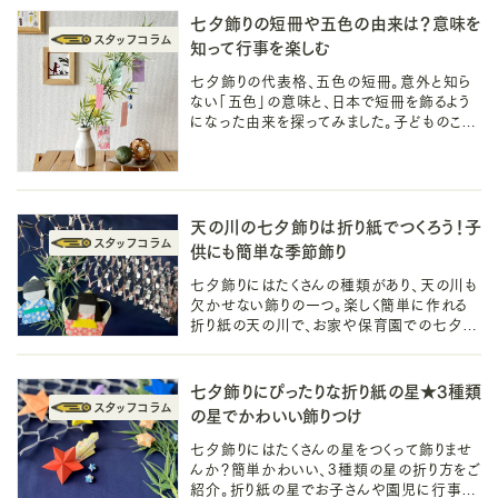
七夕飾りの短冊や五色の由来は？意味を
知って行事を楽しむ
七夕飾りの代表格、五色の短冊。意外と知ら
ない「五色」の意味と、日本で短冊を飾るよう
になった由来を探ってみました。子どものころ
から親しんでいる七夕行事の由来を知って、
もっと七夕を楽しみましょう！
天の川の七夕飾りは折り紙でつくろう！子
供にも簡単な季節飾り
七夕飾りにはたくさんの種類があり、天の川も
欠かせない飾りの一つ。楽しく簡単に作れる
折り紙の天の川で、お家や保育園での七夕を
楽しみましょう。ロマンチックな季節のインテリ
ア飾りとしても活躍するかも。
七夕飾りにぴったりな折り紙の星★3種類
の星でかわいい飾りつけ
七夕飾りにはたくさんの星をつくって飾りませ
んか？簡単かわいい、3種類の星の折り方をご
紹介。折り紙の星でお子さんや園児に行事を