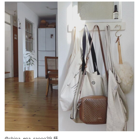
@china_ena_saooo39 様