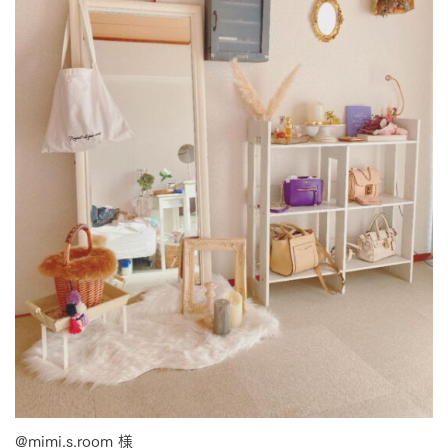
@mimi.s.room 様