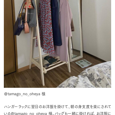
＠tamago_no_oheya 様
ハンガーラックに翌日のお洋服を掛けて、朝の身支度を楽にされて
いる＠tamago_no_oheya 様。バッグも一緒に掛ければ、お洋服に