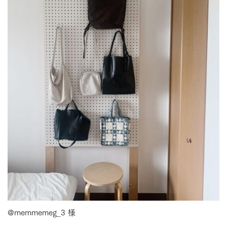
@memmemeg_3 様