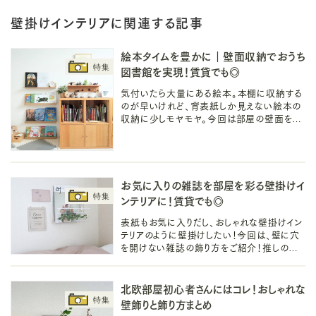
壁掛けインテリアに関連する記事
絵本タイムを豊かに｜壁面収納でおうち
図書館を実現！賃貸でも◎
気付いたら大量にある絵本。本棚に収納する
のが早いけれど、背表紙しか見えない絵本の
収納に少しモヤモヤ。今回は部屋の壁面を活
用した絵本の壁面収納をご紹介！壁に穴を開
けないので賃貸やマンションアパートでも◎
お気に入りの雑誌を部屋を彩る壁掛けイ
ンテリアに！賃貸でも◎
表紙もお気に入りだし、おしゃれな壁掛けイン
テリアのように壁掛けしたい！今回は、壁に穴
を開けない雑誌の飾り方をご紹介！推しのオ
タクをする「オタ活」など、お気に入りの雑誌を
お部屋に素敵に飾りましょう♪
北欧部屋初心者さんにはコレ！おしゃれな
壁飾りと飾り方まとめ