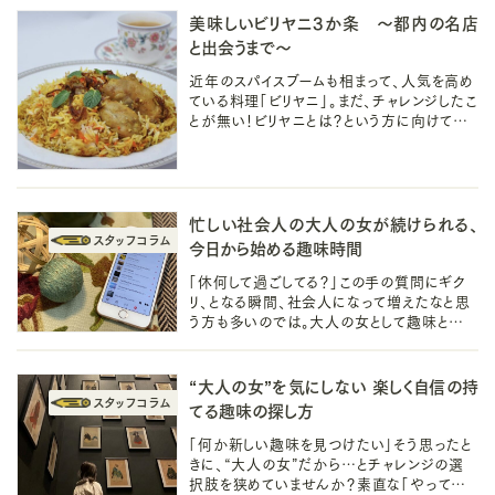
美味しいビリヤニ3か条 ～都内の名店
と出会うまで～
近年のスパイスブームも相まって、人気を高め
ている料理「ビリヤニ」。まだ、チャレンジしたこ
とが無い！ビリヤニとは？という方に向けて美
味しいビリヤニと出会うための3か条と都内の
名店を綴ります。
忙しい社会人の大人の女が続けられる、
今日から始める趣味時間
「休何して過ごしてる？」この手の質問にギク
リ、となる瞬間、社会人になって増えたなと思
う方も多いのでは。大人の女として趣味と呼
べるものなんてと思う人ほど、生活の延長線
の時間を“私の趣味”とよびませんか。
“大人の女”を気にしない 楽しく自信の持
てる趣味の探し方
「何か新しい趣味を見つけたい」そう思ったと
きに、“大人の女”だから…とチャレンジの選
択肢を狭めていませんか？素直な「やってみ