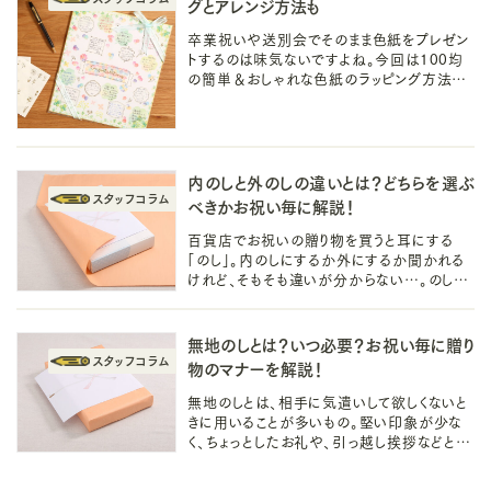
グとアレンジ方法も
卒業祝いや送別会でそのまま色紙をプレゼン
トするのは味気ないですよね。今回は100均
の簡単＆おしゃれな色紙のラッピング方法を
ご紹介します。ラッピングの一工夫で相手に喜
ばれるサプライズ演出を！
内のしと外のしの違いとは？どちらを選ぶ
べきかお祝い毎に解説！
百貨店でお祝いの贈り物を買うと耳にする
「のし」。内のしにするか外にするか聞かれる
けれど、そもそも違いが分からない…。のしに
関する気になる疑問を解消し、自信を持って
お祝いができるようにマナーを解説！
無地のしとは？いつ必要？お祝い毎に贈り
物のマナーを解説！
無地のしとは、相手に気遣いして欲しくないと
きに用いることが多いもの。堅い印象が少な
く、ちょっとしたお礼や、引っ越し挨拶などと一
緒に使われます。お祝い毎ののしの選び方、書
き方まで丁寧に解説していきます。