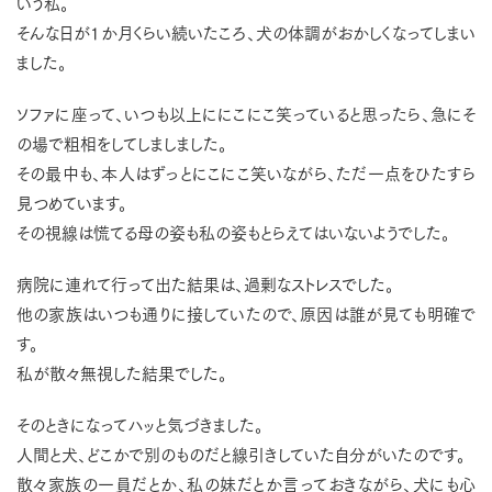
いう私。
そんな日が1か月くらい続いたころ、犬の体調がおかしくなってしまい
ました。
ソファに座って、いつも以上ににこにこ笑っていると思ったら、急にそ
の場で粗相をしてしましました。
その最中も、本人はずっとにこにこ笑いながら、ただ一点をひたすら
見つめています。
その視線は慌てる母の姿も私の姿もとらえてはいないようでした。
病院に連れて行って出た結果は、過剰なストレスでした。
他の家族はいつも通りに接していたので、原因は誰が見ても明確で
す。
私が散々無視した結果でした。
そのときになってハッと気づきました。
人間と犬、どこかで別のものだと線引きしていた自分がいたのです。
散々家族の一員だとか、私の妹だとか言っておきながら、犬にも心