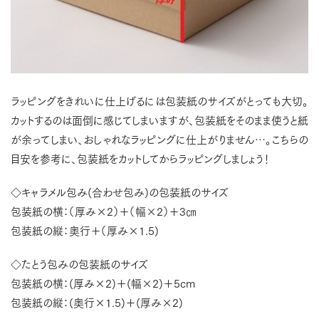
ラッピングをきれいに仕上げるには包装紙のサイズがとっても大切。
カットするのは面倒に感じてしまいますが、包装紙をそのまま使うと紙
が余ってしまい、おしゃれなラッピングに仕上がりません…。こちらの
目安を参考に、包装紙をカットしてからラッピングしましょう！
◇キャラメル包み
(
合わせ包み
)
の包装紙のサイズ
包装紙の横：（厚み×
2
）＋（幅
×2
）＋
3
㎝
包装紙の縦：奥行＋（厚み×
1.5)
◇たとう包みの包装紙のサイズ
包装紙の横：
(
厚み
×2)
＋
(
幅
×2)
＋
5cm
包装紙の縦：
(
奥行
×1.5)
＋
(
厚み
×2)