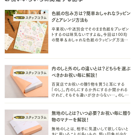
色紙の包み方は？簡単おしゃれなラッピン
グとアレンジ方法も
卒業祝いや送別会でそのまま色紙をプレゼン
トするのは味気ないですよね。今回は100均
の簡単＆おしゃれな色紙のラッピング方法を
ご紹介します。ラッピングの一工夫で相手に喜
ばれるサプライズ演出を！
内のしと外のしの違いとは？どちらを選ぶ
べきかお祝い毎に解説！
百貨店でお祝いの贈り物を買うと耳にする
「のし」。内のしにするか外にするか聞かれる
けれど、そもそも違いが分からない…。のしに
関する気になる疑問を解消し、自信を持って
お祝いができるようにマナーを解説！
無地のしとは？いつ必要？お祝い毎に贈り
物のマナーを解説！
無地のしとは、相手に気遣いして欲しくないと
きに用いることが多いもの。堅い印象が少な