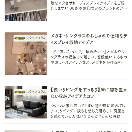
敵なアクセサリーディスプレイアイデアをご紹
介します！100均や無印などのブランドのアイ
テムを活用した便利でおしゃれなアイデアで
す。ぜひ参考にしてみてくださいね。
メガネ・サングラスのおしゃれで便利なデ
ィスプレイ収納アイデア
「どこ置いたっけ？」「壊れそう…」メガネやサ
ングラスの収納って難しい。普段使いするもの
やおしゃれアイテムなど、メガネをかける目的
は様々。今回は、難しいメガネのおすすめディ
スプレイ収納アイデアをご紹介！
【狭いリビングをすっきり】床に物を置か
ない収納アイデアとコツ
ついつい床に置いてしまい物が床に溢れてし
まい、リビングに狭さを感じた暮らしに窮屈さ
を感じている方はいませんか？そんな時は壁
面を有効活用した浮かせる収納でスッキリ解
決するアイデアとコツをご紹介します！