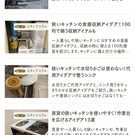
りアイデアをご紹介します。ヘッドホンは掛ける
収納で置き場を作りましょう！
狭いキッチンの食器収納アイデア！100
均で揃う収納アイテムも
一人暮らしや狭いキッチンにおすすめの食器
収納アイデアと、収納の時に使える100均雑
貨を紹介します。キッチンに備え付けの場所を
有効活用して食器棚がなくても食器のすっき
りした収納は叶えられます。
狭いキッチンで水切りかごは使わない！代
用アイデアで整うシンク
水切りかご代用アイデアと、シンク周りをすっ
きりさせる収納アイデアをご紹介。狭いキッチ
ンや激狭シンクには水切りかごはなくても大
丈夫！キッチンの見た目もすっきり整えて今より
も使いやすくしましょう。
賃貸の狭いキッチンを使いやすく！作業台
を広げるアイデア13選
賃貸や一人暮らしの狭いキッチンの、作業台
を広げて使いやすくするアイデアをご紹介しま