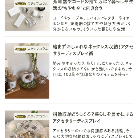
充電器やコードの捨て方は？暮らしや生
活の“もやもや”と向き合う
コードやケーブル、モバイルバッテリーやイヤ
ホンなど、充電器の捨て方や処分方法がよく
分からないもの。そういった暮らしや生活の
中の違和感に丁寧に向き合いませんか？充電
器の捨て方、ぜひご参考下さい！
絡まずおしゃれなネックレス収納！アクセ
サリーディスプレイ術
絡みやすかったり、取り出しにくかったり。ネッ
クレスの収納ってなにかと難しいですよね。今
回は、100均や無印などのアイテムを使ってお
しゃれで便利にディスプレイ・収納するアイデ
アをご紹介します！
指輪収納どうしてる？暮らしを豊かにする
アクセサリーディスプレイ
アクセサリーの中でも特別感のある指輪、そ
んな大切な指輪はおしゃれにディスプレイして