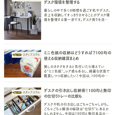
デスク環境を整理する
暮らしの中で多くの時間を過ごす机やデスク。
卓上を収納してすっきりさせることがデスク環
境を整理する第一歩です。デスク周りを活用し
た収納アイデアで、デスクや机で過ごす時間
をストレスのないものにしましょう。
ミニ色紙の収納はどうすれば？100均の
使える収納雑貨まとめ
推しのオタクをすると気付いたら増えてい
る“ミニ色紙”。レア感もあるし、綺麗な状態で
鑑賞しつつ収納したい！今回は、100均のダイ
ソー・セリアにて、ミニ色紙の収納に使える収
納雑貨をまとめてみました！
デスクの引き出し収納術！100均と無印
の仕切りトレーの比較も
デスクや机の引き出しはごちゃごちゃしがち。
ごちゃごちゃ解消の秘訣は“仕切り”にあるか
もしれません。今回は100均と無印良品の仕