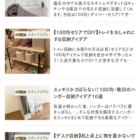
磁石の中でも強力なネオジムマグネットはキッ
チンやお風呂での吊るす収納に活躍してくれ
ます。今回は100均（ダイソー・セリア）で手に
入るマグネットを使った、お部屋別の浮かせる
収納アイデアを紹介していきます。
【100均セリアでDIY】トレイをおしゃれに
する収納アイデア
トイレ収納にお困りの方は必見！セリアなどの
100均アイテムで収納を自分の手で作っちゃ
う！工具不要なのでＤＩＹが苦手な方でも難し
くない！トレイ用品をまとめて収納できるおすす
めアイデアたちをご紹介します！
スッキリかさばらない！100均・無印のハ
ンガー収納アイデア10選
洗濯が終わった後、ハンガーはバラバラに置
きっぱなし…。そんな状態を解決するハンガー
をスッキリまとめて収納できる素敵なアイテム
が100均にはあります！ちょっとした工夫でで
きるプチDIYアイデアもご紹介♪
【デスク収納】机と卓上に物を置かないで