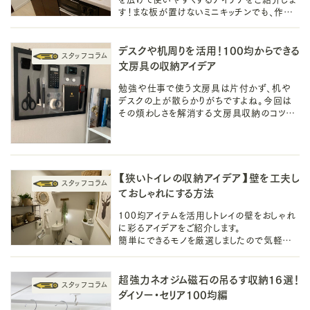
す！まな板が置けないミニキッチンでも、作業
スペースと導線を確保できれば、料理の時間
がもっと楽しくなりそうですね。
デスクや机周りを活用！100均からできる
文房具の収納アイデア
勉強や仕事で使う文房具は片付かず、机や
デスクの上が散らかりがちですよね。今回は
その煩わしさを解消する文房具収納のコツ
や、ダイソーやセリアなどの100均からできる
文房具の収納アイデアもご紹介します。
【狭いトイレの収納アイデア】壁を工夫し
ておしゃれにする方法
100均アイテムを活用しトレイの壁をおしゃれ
に彩るアイデアをご紹介します。
簡単にできるモノを厳選しましたので気軽に
チャレンジすることができます。
ぜひ自分好みにアレンジし狭いトイレ時間を
楽しみましょう♪
超強力ネオジム磁石の吊るす収納16選！
ダイソー・セリア100均編