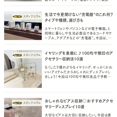
ードを買い足せますよね。今回は100均ダイソ
ーのおすすめ充電器をご紹介します！
生活で今更聞けない“充電器”のこれ何？
タイプや種類、選び方も
スマートフォンやパソコンなどの電子機器。と
同時に暮らしや生活必需品であるコードやケ
ーブル、アダプタなどの“充電器”。今回は、そ
んな充電器の「あれこれなんて名前？」から、
タイプや種類、選び方を解決します！
イヤリングを素敵に♪100均や無印のア
クセサリー収納法10選
なくしたり壊れがちなイヤリング、せっかくかわ
いいアイテムだからおしゃれにディスプレイし
ましょう！今回は100均や無印良品で手軽に
できる便利でおしゃれなアクセサリーの収納ア
イデアをご紹介します。
おしゃれなピアス収納♡おすすめアクセ
サリーディスプレイ10選
大切なピアスは大切に収納したい。今回は素