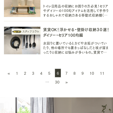
トイレ日用品の収納にお困りの方必見！セリア
やダイソーの100均アイテムを活用して手作り
するおしゃれで収納力ある移動式収納棚（ラ
ック）アイデアを３つ厳選しました。工具不要で
どなたでも簡単に作れますよ♪
賃貸OK！浮かせる・壁掛け収納３０選！
ダイソー・セリア100均編
水回りに置いているとカビや水垢がついてい
たり、他の場所でも置きっぱなしだと埃が溜ま
ったりと収納には悩みが多いもの。賃貸でも
使える100均の浮かせるアイテムや、部屋別
の吊るす収納法をご紹介していきます！
«
1
2
3
4
5
6
7
8
9
10
11
…
30
»