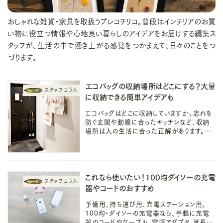
おしゃれな雑貨・家具を取扱うプレコチリコ。普段はインテリアのお買
い物に役立つ情報や心地良い暮らしのアイデアをお届けする編集ス
タッフが、生活の中で湧き上がる感覚をつかまえて、日々のことをつ
づります。
エコバッグの収納場所はどこにする？大量
に収納できる簡単アイデアも
エコバッグはどこに収納していますか。忘れを
防ぐ玄関や動線に合ったキッチンなど、収納
場所は人の生活に合った正解があります。今
回はおすすめのエコバッグの収納場所と、手
軽で簡単な収納アイデアをご紹介します。
これなら使いたい！100均ダイソーの充電
器やコードのおすすめ
予備用、持ち運び用、充電ステーション用。
100均・ダイソーの充電器なら、手軽に充電
器のコードやケーブル、電源アダプタ、延長コ