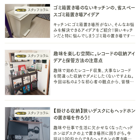
ゴミ箱置き場のないキッチンの、省スペー
スゴミ箱置き場アイデア
キッチンにゴミ箱置き場所がない、そんなお悩
みを解決できるアイデアをご紹介！狭いキッチ
ンだと特に悩んでしまうゴミ箱の置き場です
が、省スペースで叶えられるアイデアで置き場
をつくってキッチンを整えましょう。
趣味を楽しむ空間に。レコードの収納アイ
デアと保管方法の注意点
趣味で始めたレコード収集、大事なレコード
を間違った収納でダメにしたくないですよね。
今回は私のような初心者の観点から、皆様の
レコード収納アイデアとレコード店の店主の方
から伺った保管方法の注意点をご紹介しま
す。
【掛ける収納】狭いデスクにもヘッドホン
の置き場を作ろう！
趣味や仕事で生活に欠かせなくなったヘッド
ホンはデスクの上で置き場所に困りがち。今
回は100均からできるヘッドホンの置き場づく