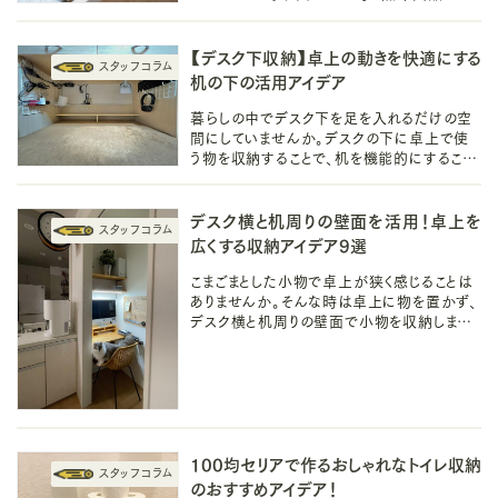
切りトレーの比較と、引き出しを仕切って収納
するアイデアをご紹介します。
【デスク下収納】卓上の動きを快適にする
机の下の活用アイデア
暮らしの中でデスク下を足を入れるだけの空
間にしていませんか。デスクの下に卓上で使
う物を収納することで、机を機能的にすること
ができます。今回は卓上での動きを快適にす
る机の下の活用アイデアをご紹介します。
デスク横と机周りの壁面を活用！卓上を
広くする収納アイデア9選
こまごまとした小物で卓上が狭く感じることは
ありませんか。そんな時は卓上に物を置かず、
デスク横と机周りの壁面で小物を収納しましょ
う。今回はデスク周りの壁面を活用して卓上を
広くする収納アイデアをご紹介します。
100均セリアで作るおしゃれなトイレ収納
のおすすめアイデア！