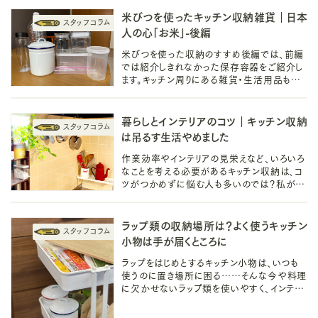
米びつを使ったキッチン収納雑貨｜日本
人の心「お米」-後編
米びつを使った収納のすすめ後編では、前編
では紹介しきれなかった保存容器をご紹介し
ます。キッチン周りにある雑貨・生活用品も米
びつに使えるためぜひお試しください。
暮らしとインテリアのコツ｜キッチン収納
は吊るす生活やめました
作業効率やインテリアの見栄えなど、いろいろ
なことを考える必要があるキッチン収納は、コ
ツがつかめずに悩む人も多いのでは？私が暮
らしの中で辿り着いたキッチン収納のコツは、
吊るす収納生活をやめることでした。
ラップ類の収納場所は？よく使うキッチン
小物は手が届くところに
ラップをはじめとするキッチン小物は、いつも
使うのに置き場所に困る……そんな今や料理
に欠かせないラップ類を使いやすく、インテリ
アとしてもすっきり見せるような、雑貨を使った
収納のアイデアをご紹介します。