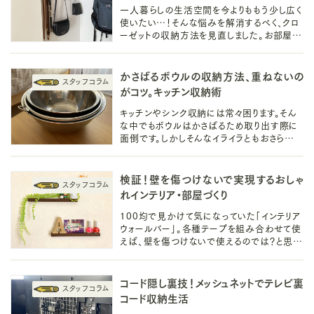
一人暮らしの生活空間を今よりももう少し広く
使いたい…！そんな悩みを解消するべく、クロ
ーゼットの収納方法を見直しました。お部屋が
すっきりと暮らしやすくなったアイデアを紹介
します。
かさばるボウルの収納方法、重ねないの
がコツ。キッチン収納術
キッチンやシンク収納には常々困ります。そん
な中でもボウルはかさばるため取り出す際に
面倒です。しかしそんなイライラともおさらば。
今回はスッと入れてサッと取り出せる便利なボ
ウルの収納方法をご紹介します。
検証！壁を傷つけないで実現するおしゃ
れインテリア・部屋づくり
100均で見かけて気になっていた「インテリア
ウォールバー」。各種テープを組み合わせて使
えば、壁を傷つけないで使えるのでは？と思い
つき、おしゃれな部屋づくりができるか、検証し
てみました！
コード隠し裏技！メッシュネットでテレビ裏
コード収納生活