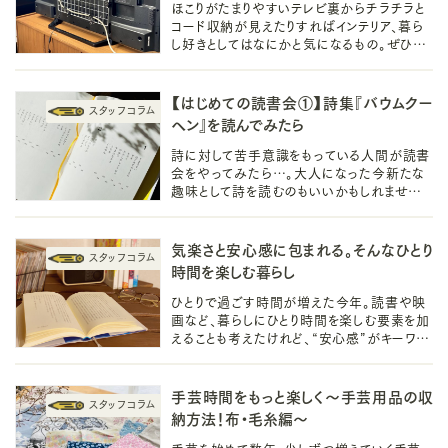
ほこりがたまりやすいテレビ裏からチラチラと
コード収納が見えたりすればインテリア、暮ら
し好きとしてはなにかと気になるもの。ぜひ改
善したい生活です。今回はそんなテレビ裏の
配線整理についてご紹介します。
【はじめての読書会①】詩集『バウムクー
ヘン』を読んでみたら
詩に対して苦手意識をもっている人間が読書
会をやってみたら…。大人になった今新たな
趣味として詩を読むのもいいかもしれません。
すべては谷川俊太郎さんの詩集『バウムクー
ヘン』がきっかけでした。
気楽さと安心感に包まれる。そんなひとり
時間を楽しむ暮らし
ひとりで過ごす時間が増えた今年。読書や映
画など、暮らしにひとり時間を楽しむ要素を加
えることも考えたけれど、“安心感”がキーワー
ドだと気づかせてもらった、大家さんとのエピ
ソードをお話しします。
手芸時間をもっと楽しく～手芸用品の収
納方法！布・毛糸編～