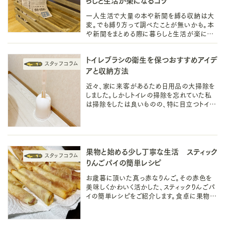
一人生活で大量の本や新聞を縛る収納は大
変。でも縛り方って調べたことが無いかも。本
や新聞をまとめる際に暮らしと生活が楽にな
るコツ、簡単な縛り方とインテリアを調べてみま
した。
トイレブラシの衛生を保つおすすめアイデ
アと収納方法
近々、家に来客があるため日用品の大掃除を
しました。しかしトイレの掃除を忘れていた私
は掃除をしたは良いものの、特に目立つトイレ
ブラシの収納で悩みました。だけどそれは収
納方法を変えるだけで良かったんです。
果物と始める少し丁寧な生活 スティック
りんごパイの簡単レシピ
お歳暮に頂いた真っ赤なりんご。その赤色を
美味しくかわいく活かした、スティックりんごパ
イの簡単レシピをご紹介します。食卓に果物が
ある暮らしって、いつもより少し幸せな気分に
なりますよね。