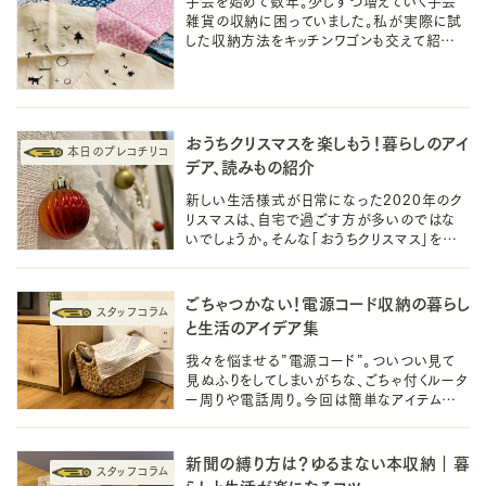
手芸を始めて数年。少しずつ増えていく手芸
雑貨の収納に困っていました。私が実際に試
した収納方法をキッチンワゴンも交えて紹介し
ていきます。暮らしを豊かにしてくれる手芸時
間。大切な手芸雑貨だからこそ収納も上手に
したいものです。
おうちクリスマスを楽しもう！暮らしのアイ
デア、読みもの紹介
新しい生活様式が日常になった2020年のク
リスマスは、自宅で過ごす方が多いのではな
いでしょうか。そんな「おうちクリスマス」を今
できる限り楽しめるようにと、スタッフが持ち寄
ったアイデアと読みものをご紹介します。
ごちゃつかない！電源コード収納の暮らし
と生活のアイデア集
我々を悩ませる”電源コード”。ついつい見て
見ぬふりをしてしまいがちな、ごちゃ付くルータ
ー周りや電話周り。今回は簡単なアイテムを
使った、すっきり生活が叶う暮らしの収納アイ
デアをいくつかご紹介します。
新聞の縛り方は？ゆるまない本収納｜暮
らしと生活が楽になるコツ