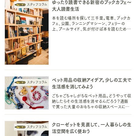
ゆったり読書できる新宿のブックカフェ～
大人読書生活
本を読む場所を探して三千里。電車、ブックカ
フェ、公園、ランニングマシーン、フェリーの
上、プールサイド、気が付けば本を読むために
移動している・・・！今回は新宿で”大人が読
書して過ごす”暮らしのご紹介。
ペット用品の収納アイデア。少しの工夫で
生活感を消してみよう
ごちゃごちゃしがちなペット用品。どうやって収
納したらその生活感を消せるんだろう？通販
で買った大量のおもちゃの収納スペースに困
ったことをきっかけに、細々した雑貨やペット
シーツの収納方法を試してみました。
クローゼットを見直して、一人暮らしの生
活空間を広く使おう