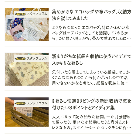
集めがちなエコバッグや布バッグ、収納方
法を試してみました
より身近になったエコバッグ。特にかわいい布
バッグはサブバッグとしても活躍してくれるか
ら、つい数が増えがち。畳んで重ねてしわにな
ってしまったエコバッグたちを簡単に手に入る
雑貨を使って収納してみました。
溜まりがちな紙袋を収納に使うアイデアで
スッキリな暮らし
気付いたら溜まってしまっている紙袋。せっか
くこんなにあるのだから何か暮らしの中で活
用できないかなと考えて、紙袋を収納に使うこ
とを試みました。インテリアにも馴染んでお部
屋もスッキリです。
【暮らし快適】リビングの新聞収納で気を
付けたい3ポイントとアイディア集
大人になって読み始めた新聞。一か月分貯め
て縛ったり、重いなか移動したりと意外とスト
レスなもの。スタイリッシュかつラクチンに保管
する方法を調べました！