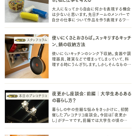
大人になってから自由に何かを表現する機会
は少ないと思います。先日チームのメンバーで
自分の仕事について作品を作り表現するワー
クを行いました。そこから大事にしていること
や自分なりの視点を見つけられました。
使いにくさとおさらば。スッキリするキッチ
ン、鍋の収納方法
使いにくいキッチンのシンク下収納。食器や調
理器具、雑貨などで埋まってしまっていて、料
理する時にうんざりします。しかしそんなものと
はもうおさらばです。今回は鍋の収納を中心と
した方法をご紹介します。
夜更かし座談会：前編│大学生あるある
の暮らし方？
暮らしの中の些細な悩みをきっかけに、初開
催したプレコチリコ座談会。今回は「夜更か
し」がテーマです。前編では大学生の頃の過ご
し方や、深夜だからこそできる趣味など、普段
の生活を振り返りながら語ります。