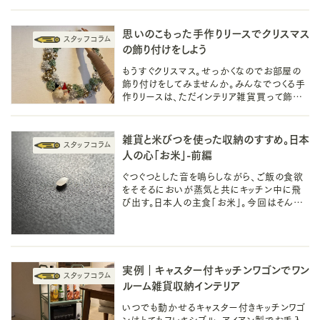
ながら作れるので、料理に自信がない人の暮
らしにも溶け込むレシピです！
思いのこもった手作りリースでクリスマス
の飾り付けをしよう
もうすぐクリスマス。せっかくなのでお部屋の
飾り付けをしてみませんか。みんなでつくる手
作りリースは、ただインテリア雑貨買って飾る
だけでは得られないあたたかい時間をくれま
した。
雑貨と米びつを使った収納のすすめ。日本
人の心「お米」-前編
ぐつぐつとした音を鳴らしながら、ご飯の食欲
をそそるにおいが蒸気と共にキッチン中に飛
び出す。日本人の主食「お米」。今回はそんな
お米の収に関してのアイデアや生活雑貨をま
とめてみました。
実例｜キャスター付キッチンワゴンでワン
ルーム雑貨収納インテリア
いつでも動かせるキャスター付きキッチンワゴ
ンはとてもフレキシブル。アイアン製でお手入